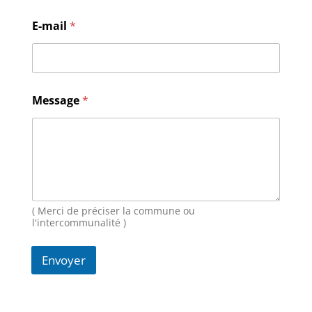
M
E-mail
*
e
s
s
a
g
e
Message
*
N
o
m
E
-
m
a
i
( Merci de préciser la commune ou
l
l'intercommunalité )
Envoyer