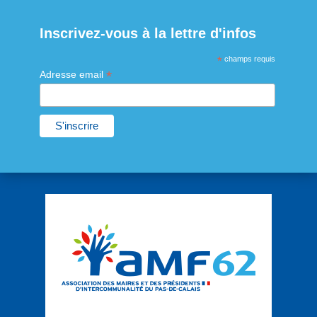
Inscrivez-vous à la lettre d'infos
*
champs requis
*
Adresse email