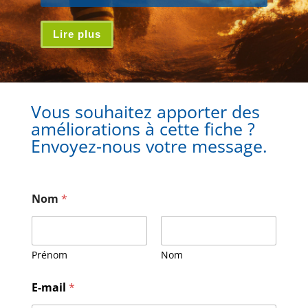
Lire plus
Vous souhaitez apporter des
améliorations à cette fiche ?
Envoyez-nous votre message.
Nom
*
Prénom
Nom
E
E-mail
*
-
m