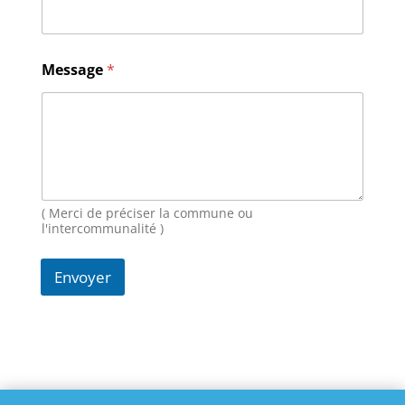
a
i
l
M
Message
*
e
s
s
a
g
e
N
o
( Merci de préciser la commune ou
m
l'intercommunalité )
Envoyer