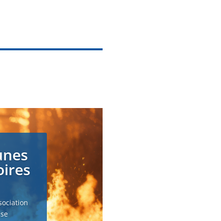
unes
oires
sociation
 se