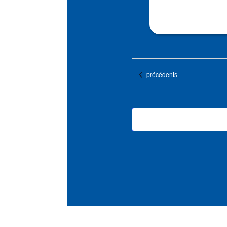
Évènements
précédents