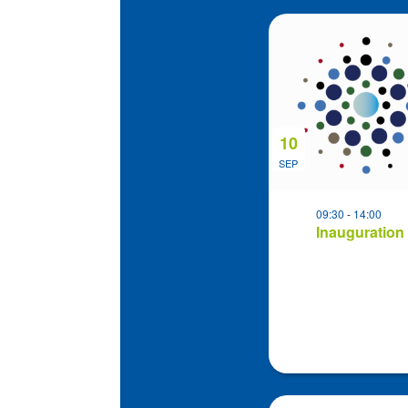
Sélectionnez
List
la
of
date
events
in
Photo
View
10
SEP
09:30
-
14:00
Inauguration