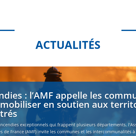
ACTUALITÉS
ndies : l’AMF appelle les comm
 mobiliser en soutien aux territ
strés
incendies exceptionnels qui frappent plusieurs départements, l'As
s de France (AMF) invite les communes et les intercommunalités à