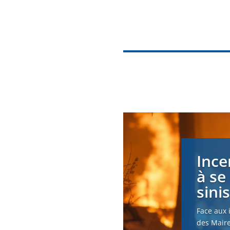
Ince
à se
sini
Face aux 
des Maire