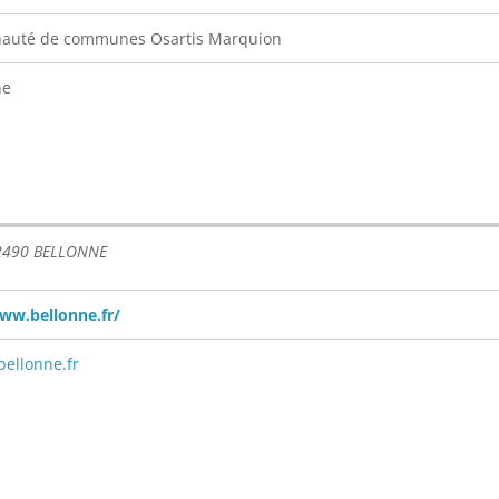
uté de communes Osartis Marquion
ne
62490 BELLONNE
ww.bellonne.fr/
ellonne.fr