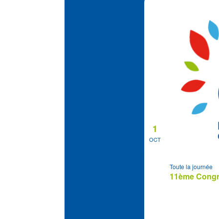
1
OCT
Toute la journée
11ème Congrè