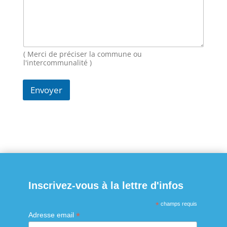
a
g
e
N
o
m
( Merci de préciser la commune ou
E
l'intercommunalité )
-
m
Envoyer
a
i
l
Inscrivez-vous à la lettre d'infos
*
champs requis
*
Adresse email