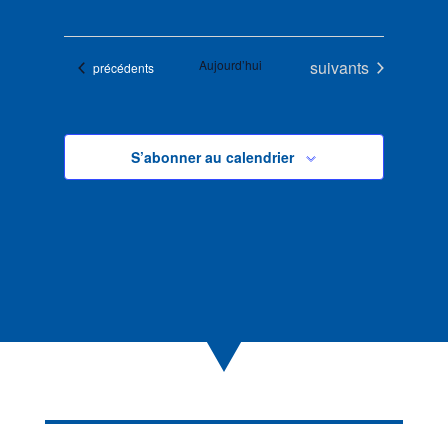
Évènements
Aujourd’hui
suivants
Évènements
précédents
S’abonner au calendrier