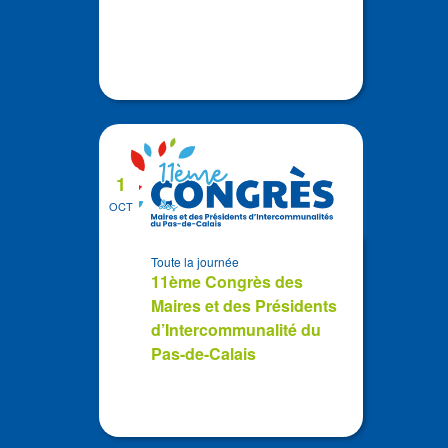
1
OCT
Toute la journée
11ème Congrès des
Maires et des Présidents
d’Intercommunalité du
Pas-de-Calais