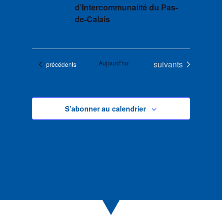
d’Intercommunalité du Pas-
de-Calais
Évènements
Aujourd’hui
suivants
Évènements
précédents
S’abonner au calendrier