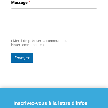
e
Message
*
E
-
m
a
i
l
N
o
( Merci de préciser la commune ou
m
l'intercommunalité )
Envoyer
Inscrivez-vous à la lettre d'infos