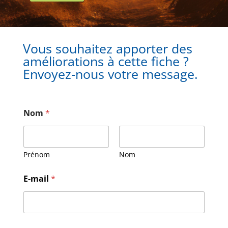
Vous souhaitez apporter des
améliorations à cette fiche ?
Envoyez-nous votre message.
Nom
*
Prénom
Nom
M
E-mail
*
e
s
s
a
g