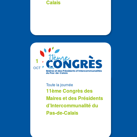
Calais
1
OCT
Toute la journée
11ème Congrès des
Maires et des Présidents
d’Intercommunalité du
Pas-de-Calais