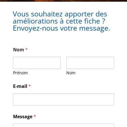
Vous souhaitez apporter des
améliorations à cette fiche ?
Envoyez-nous votre message.
Nom
*
Prénom
Nom
M
E-mail
*
e
s
s
a
g
e
Message
*
E
-