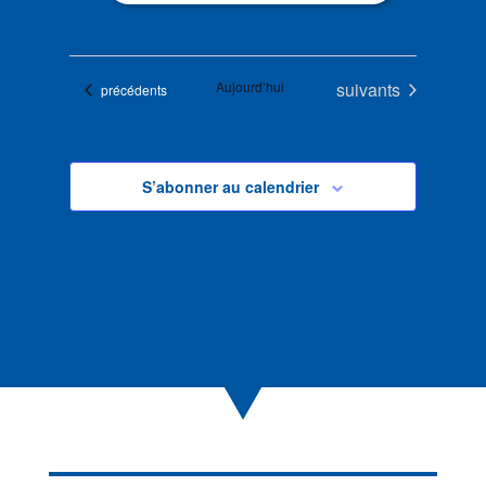
Évènements
Aujourd’hui
suivants
Évènements
précédents
S’abonner au calendrier