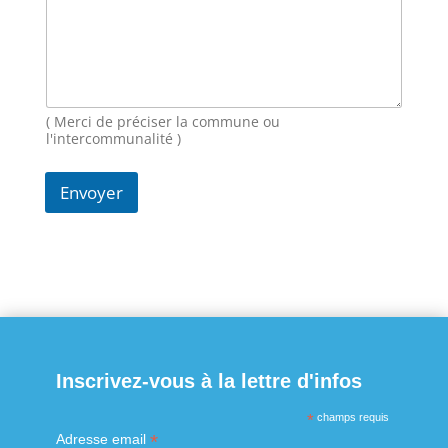
m
a
i
l
N
o
( Merci de préciser la commune ou
m
l'intercommunalité )
Envoyer
Inscrivez-vous à la lettre d'infos
*
champs requis
*
Adresse email