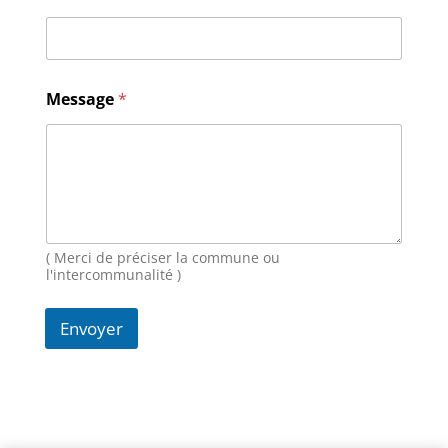
m
a
i
l
N
Message
*
o
m
M
e
s
s
a
g
( Merci de préciser la commune ou
e
l'intercommunalité )
Envoyer