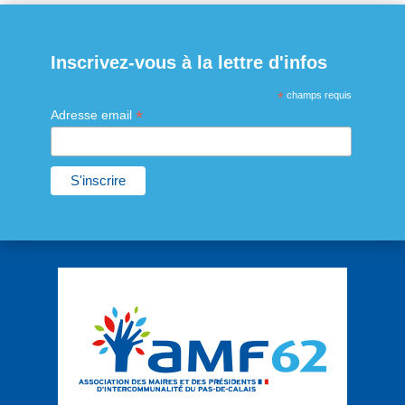
Inscrivez-vous à la lettre d'infos
*
champs requis
*
Adresse email