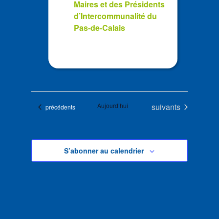
Maires et des Présidents
d’Intercommunalité du
Pas-de-Calais
Évènements
Aujourd’hui
suivants
Évènements
précédents
S’abonner au calendrier