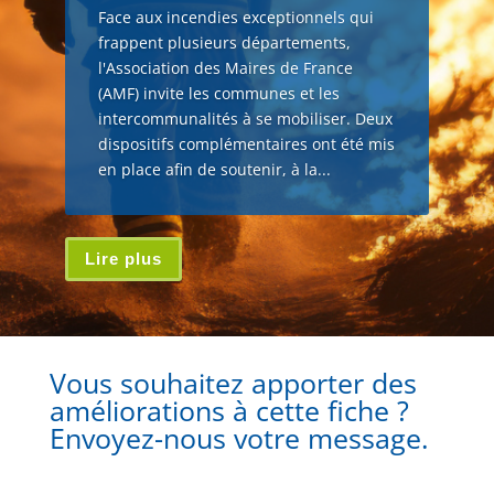
Face aux incendies exceptionnels qui
frappent plusieurs départements,
l'Association des Maires de France
(AMF) invite les communes et les
intercommunalités à se mobiliser. Deux
dispositifs complémentaires ont été mis
en place afin de soutenir, à la...
Lire plus
Vous souhaitez apporter des
améliorations à cette fiche ?
Envoyez-nous votre message.