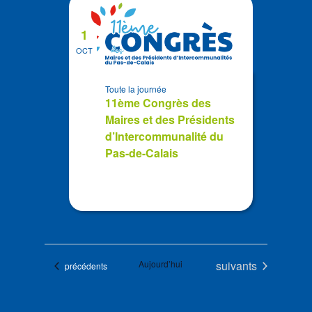
1
OCT
Toute la journée
11ème Congrès des
Maires et des Présidents
d’Intercommunalité du
Pas-de-Calais
Évènements
Aujourd’hui
suivants
Évènements
précédents