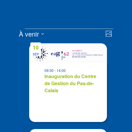
Évènements
Navigat
Navigat
À venir
Photo
de
par
Sélectionnez
vues
List
consult
10
la
Évènem
of
SEP
date
events
in
09:30
-
14:00
Photo
Inauguration du Centre
de Gestion du Pas-de-
View
Calais