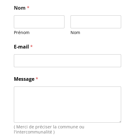
Nom
*
Prénom
Nom
M
E-mail
*
e
s
s
a
g
e
Message
*
N
o
m
E
-
m
a
i
( Merci de préciser la commune ou
l
l'intercommunalité )