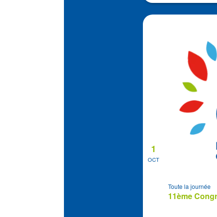
1
OCT
Toute la journée
11ème Congrè