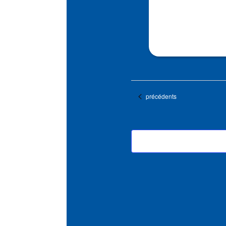
Évènements
précédents