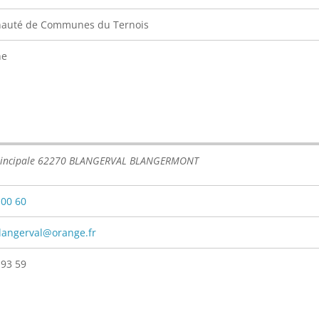
uté de Communes du Ternois
ne
rincipale 62270 BLANGERVAL BLANGERMONT
 00 60
langerval@orange.fr
 93 59