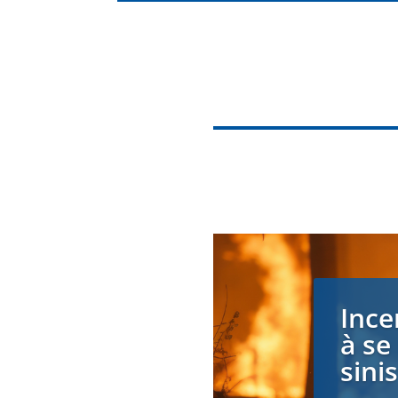
Ince
à se
sini