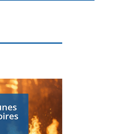
unes
oires