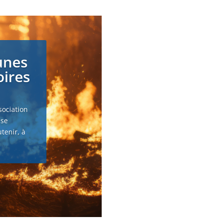
unes
oires
sociation
 se
tenir, à