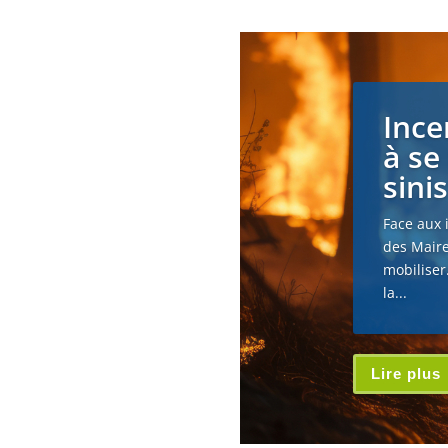
Ince
à se
sini
Face aux 
des Maire
mobiliser
la...
Lire plus