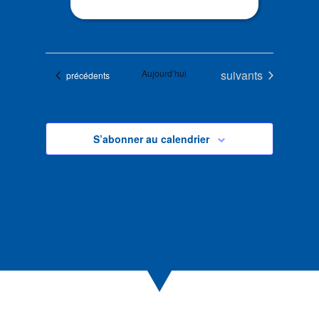
Évènements
Aujourd’hui
suivants
Évènements
précédents
S’abonner au calendrier