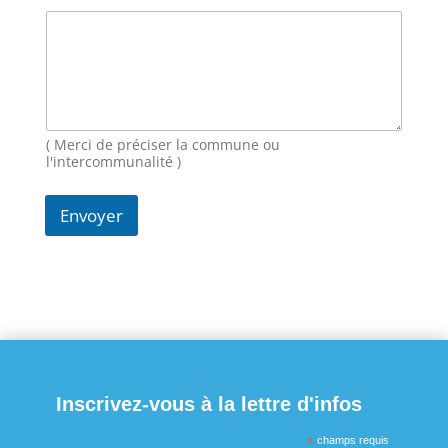
i
l
( Merci de préciser la commune ou
l'intercommunalité )
Envoyer
Inscrivez-vous à la lettre d'infos
*
champs requis