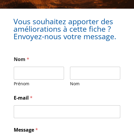
Vous souhaitez apporter des
améliorations à cette fiche ?
Envoyez-nous votre message.
Nom
*
Prénom
Nom
*
E-mail
*
N
o
m
E
-
m
Message
*
a