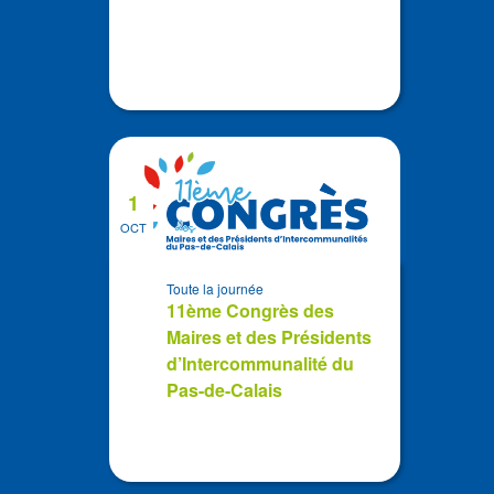
1
OCT
Toute la journée
11ème Congrès des
Maires et des Présidents
d’Intercommunalité du
Pas-de-Calais