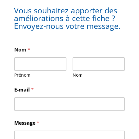
Vous souhaitez apporter des
améliorations à cette fiche ?
Envoyez-nous votre message.
Nom
*
Prénom
Nom
E
E-mail
*
-
m
a
i
l
N
Message
*
o
m
M