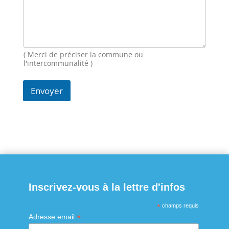
e
s
s
a
g
( Merci de préciser la commune ou
e
l'intercommunalité )
Envoyer
Inscrivez-vous à la lettre d'infos
*
champs requis
*
Adresse email