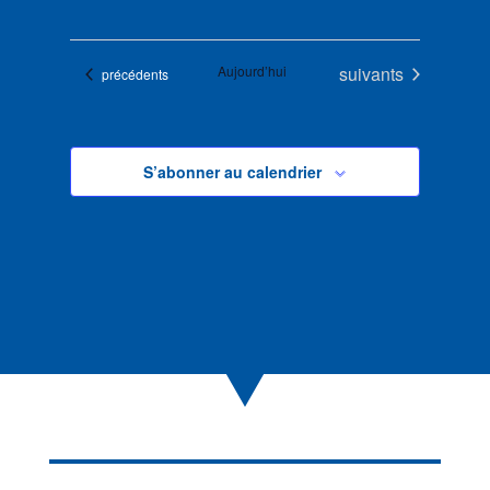
Évènements
Aujourd’hui
suivants
Évènements
précédents
S’abonner au calendrier