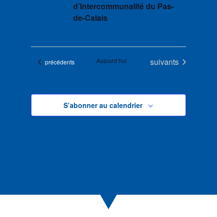
d’Intercommunalité du Pas-
de-Calais
Évènements
Aujourd’hui
suivants
Évènements
précédents
S’abonner au calendrier