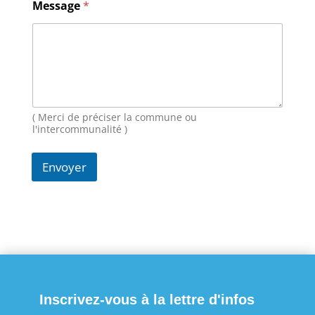
Message
*
N
o
m
E
-
m
a
i
( Merci de préciser la commune ou
l
l'intercommunalité )
Envoyer
Inscrivez-vous à la lettre d'infos