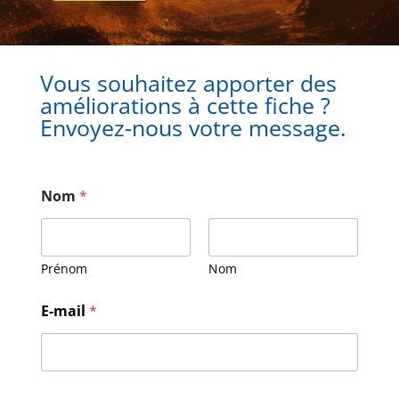
Vous souhaitez apporter des
améliorations à cette fiche ?
Envoyez-nous votre message.
Nom
*
Prénom
Nom
M
E-mail
*
e
s
s
a
g
e