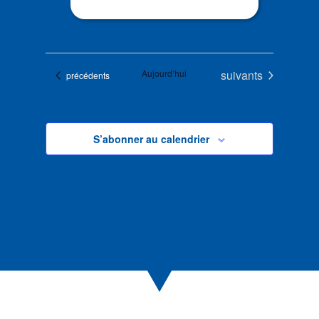
Évènements
Aujourd’hui
suivants
Évènements
précédents
S’abonner au calendrier