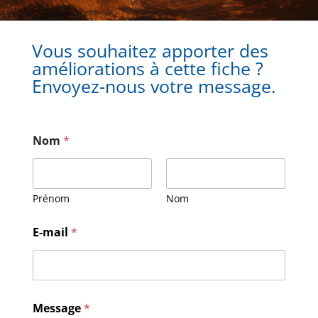
Vous souhaitez apporter des
améliorations à cette fiche ?
Envoyez-nous votre message.
Nom
*
Prénom
Nom
E
E-mail
*
-
m
a
i
l
N
Message
*
o