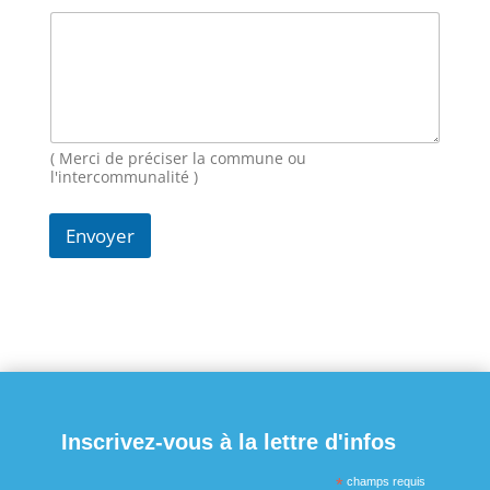
m
M
e
s
s
a
g
( Merci de préciser la commune ou
e
l'intercommunalité )
Envoyer
Inscrivez-vous à la lettre d'infos
*
champs requis