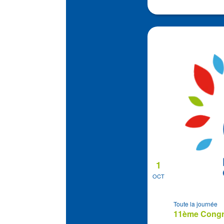
1
OCT
Toute la journée
11ème Congrè