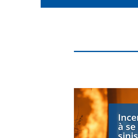
Ince
à se
sini