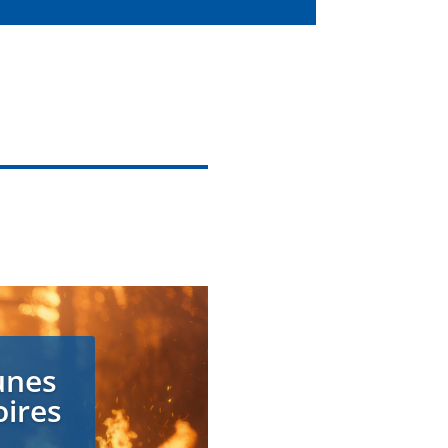
unes
oires