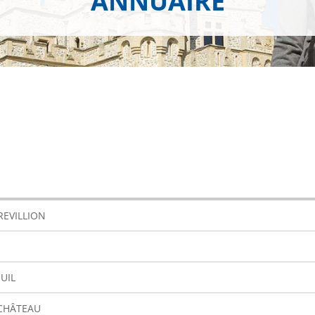
ANNUAIRE
REVILLION
UIL
 CHÂTEAU