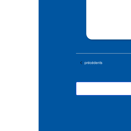
Évènements
précédents