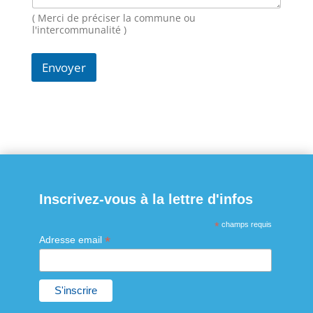
i
( Merci de préciser la commune ou
l
l'intercommunalité )
Envoyer
Inscrivez-vous à la lettre d'infos
*
champs requis
*
Adresse email