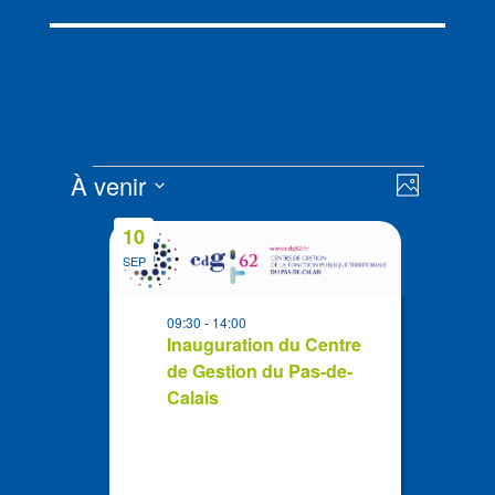
Évènements
Navigat
Navigat
À venir
Photo
de
par
Sélectionnez
vues
List
consult
10
la
Évènem
of
SEP
date
events
in
09:30
-
14:00
Photo
Inauguration du Centre
de Gestion du Pas-de-
View
Calais