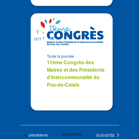
1
OCT
Toute la journée
11ème Congrès des
Maires et des Présidents
d’Intercommunalité du
Pas-de-Calais
Évènements
Aujourd’hui
suivants
Évènements
précédents