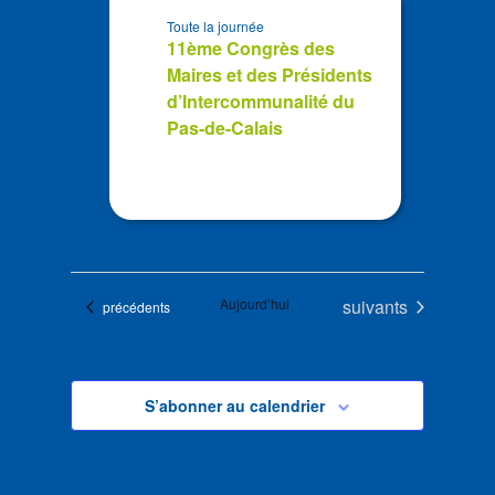
Toute la journée
11ème Congrès des
Maires et des Présidents
d’Intercommunalité du
Pas-de-Calais
Évènements
Aujourd’hui
suivants
Évènements
précédents
S’abonner au calendrier