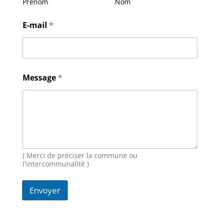
Prénom
Nom
E-mail
*
E
Message
*
-
m
a
i
l
M
e
s
s
( Merci de préciser la commune ou
a
l'intercommunalité )
g
e
Envoyer
N
o
m