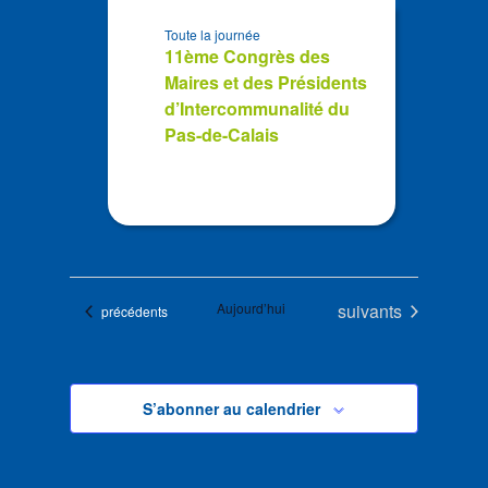
Toute la journée
11ème Congrès des
Maires et des Présidents
d’Intercommunalité du
Pas-de-Calais
Évènements
Aujourd’hui
suivants
Évènements
précédents
S’abonner au calendrier