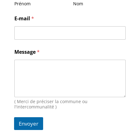
Prénom
Nom
M
E-mail
*
e
s
s
a
g
e
Message
*
E
-
m
a
i
l
N
o
( Merci de préciser la commune ou
m
l'intercommunalité )
Envoyer