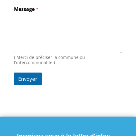
l
N
Message
*
o
m
M
e
s
s
a
g
( Merci de préciser la commune ou
e
l'intercommunalité )
Envoyer