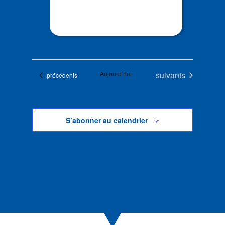
Évènements
Aujourd’hui
suivants
Évènements
précédents
S’abonner au calendrier