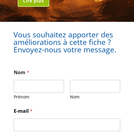
Lire plus
Vous souhaitez apporter des
améliorations à cette fiche ?
Envoyez-nous votre message.
Nom
*
Prénom
Nom
E
E-mail
*
-
m
a
i