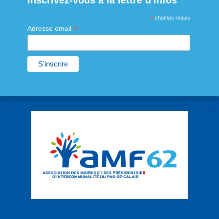
Inscrivez-vous à la lettre d'infos
*
champs requis
*
Adresse email