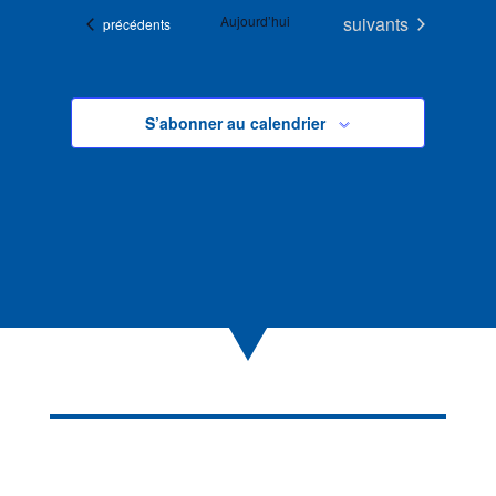
Évènements
Aujourd’hui
suivants
Évènements
précédents
S’abonner au calendrier