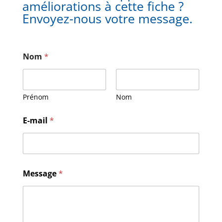
améliorations à cette fiche ?
Envoyez-nous votre message.
Nom
*
Prénom
Nom
N
E-mail
*
o
m
M
e
s
s
Message
*
a
g
e
E
-