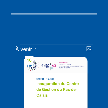
Évènements
Navigat
Navigat
À venir
Photo
de
par
Sélectionnez
vues
List
consult
10
la
Évènem
of
SEP
date
events
in
09:30
-
14:00
Photo
Inauguration du Centre
de Gestion du Pas-de-
View
Calais