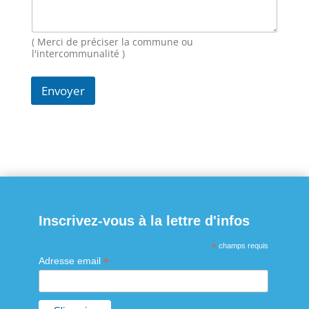
m
a
i
( Merci de préciser la commune ou
l
l'intercommunalité )
Envoyer
Inscrivez-vous à la lettre d'infos
*
champs requis
*
Adresse email