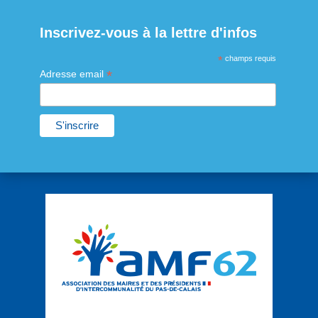
Inscrivez-vous à la lettre d'infos
*
champs requis
*
Adresse email