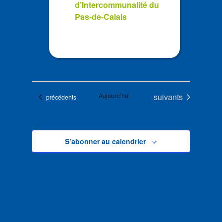
d’Intercommunalité du
Pas-de-Calais
Évènements
Aujourd’hui
suivants
Évènements
précédents
S’abonner au calendrier