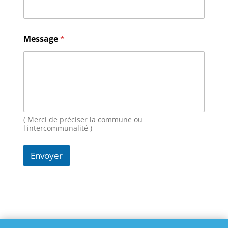
E
Message
*
-
m
a
i
l
N
o
m
M
( Merci de préciser la commune ou
e
l'intercommunalité )
s
s
Envoyer
a
g
e