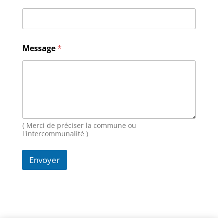
m
a
i
l
M
Message
*
e
s
s
a
g
e
*
( Merci de préciser la commune ou
l'intercommunalité )
Envoyer