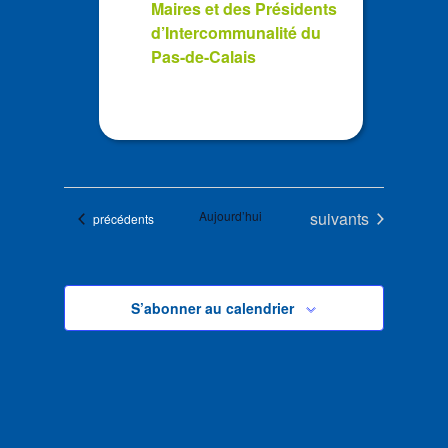
Maires et des Présidents
d’Intercommunalité du
Pas-de-Calais
Évènements
Aujourd’hui
suivants
Évènements
précédents
S’abonner au calendrier