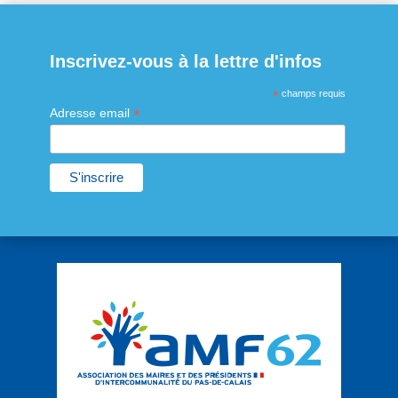
Inscrivez-vous à la lettre d'infos
*
champs requis
*
Adresse email