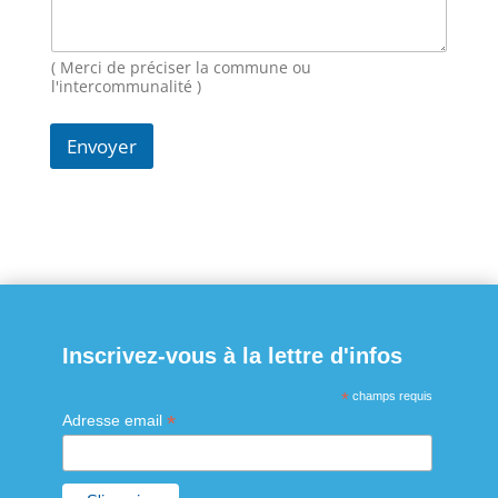
N
o
m
M
( Merci de préciser la commune ou
e
l'intercommunalité )
s
s
Envoyer
a
g
e
Inscrivez-vous à la lettre d'infos
*
champs requis
*
Adresse email