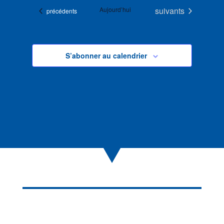
Évènements
Aujourd’hui
suivants
Évènements
précédents
S’abonner au calendrier