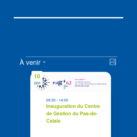
Évènements
Navigat
Navigat
À venir
Photo
de
par
Sélectionnez
vues
List
consult
10
la
Évènem
of
SEP
date
events
in
09:30
-
14:00
Photo
Inauguration du Centre
de Gestion du Pas-de-
View
Calais