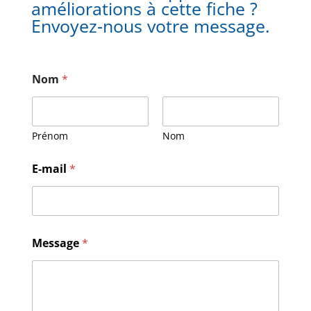
améliorations à cette fiche ?
Envoyez-nous votre message.
Nom
*
Prénom
Nom
E-mail
*
E
Message
*
-
m
a
i
l