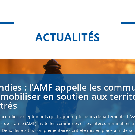
ACTUALITÉS
ndies : l’AMF appelle les comm
 mobiliser en soutien aux territ
strés
incendies exceptionnels qui frappent plusieurs départements, l'As
s de France (AMF) invite les communes et les intercommunalités à
. Deux dispositifs complémentaires ont été mis en place afin de sou