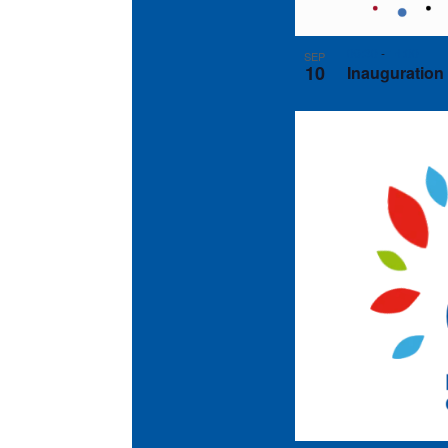
09:30
-
14:00
SEP
10
Inauguration