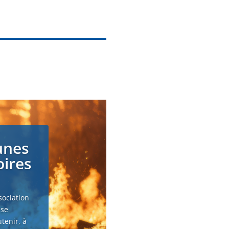
unes
oires
sociation
 se
tenir, à