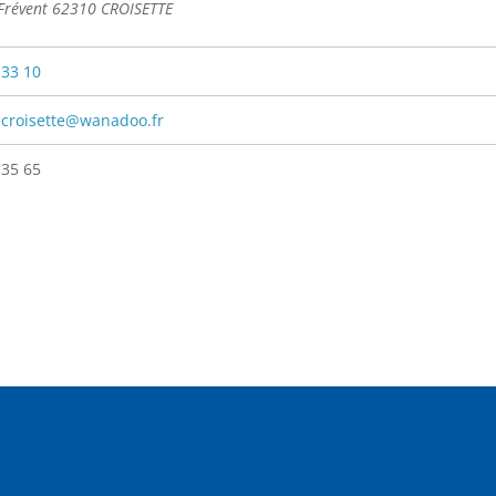
 Frévent 62310 CROISETTE
 33 10
ecroisette@wanadoo.fr
 35 65