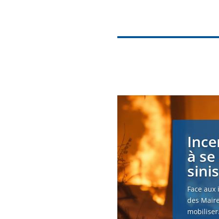
Ince
à se
sini
Face aux 
des Maire
mobiliser