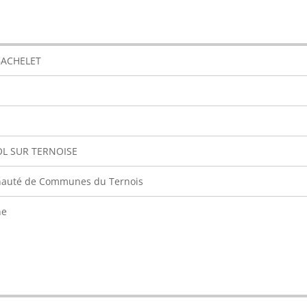
BACHELET
OL SUR TERNOISE
uté de Communes du Ternois
ne