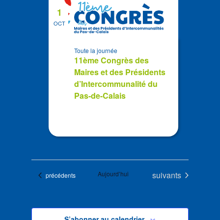
1
OCT
Toute la journée
11ème Congrès des
Maires et des Présidents
d’Intercommunalité du
Pas-de-Calais
Évènements
Aujourd’hui
suivants
Évènements
précédents
S’abonner au calendrier