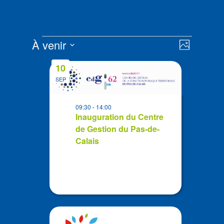
Évènements
Navigat
Navigat
À venir
Photo
de
par
Sélectionnez
vues
List
consult
10
la
Évènem
of
SEP
date
events
in
09:30
-
14:00
Photo
Inauguration du Centre
de Gestion du Pas-de-
View
Calais