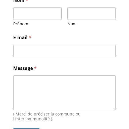
Nom
*
Prénom
Nom
N
E-mail
*
o
m
M
e
s
s
Message
*
a
g
e
E
-
m
a
i
( Merci de préciser la commune ou
l
l'intercommunalité )