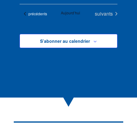
Évènements
Aujourd’hui
suivants
Évènements
précédents
S’abonner au calendrier