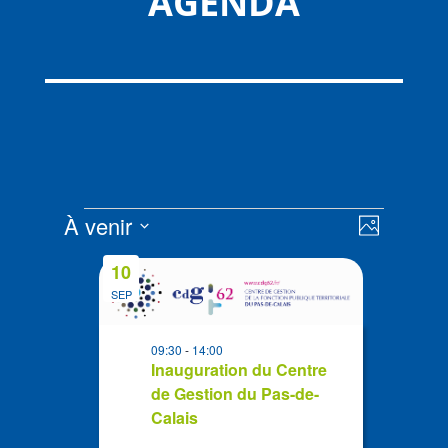
AGENDA
Évènements
Navigat
Navigat
À venir
Photo
de
par
Sélectionnez
vues
List
consult
10
la
Évènem
of
SEP
date
events
in
09:30
-
14:00
Photo
Inauguration du Centre
de Gestion du Pas-de-
View
Calais