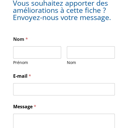
Vous souhaitez apporter des
améliorations à cette fiche ?
Envoyez-nous votre message.
Nom
*
Prénom
Nom
E
E-mail
*
-
m
a
i
l
N
Message
*
o
m
M
e