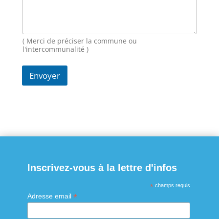
s
s
a
g
( Merci de préciser la commune ou
e
l'intercommunalité )
Envoyer
Inscrivez-vous à la lettre d'infos
*
champs requis
*
Adresse email