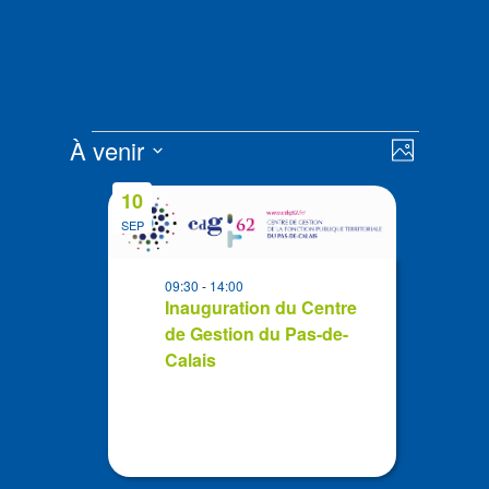
Évènements
Navigat
Navigat
À venir
Photo
de
par
Sélectionnez
vues
List
consult
10
la
Évènem
of
SEP
date
events
in
09:30
-
14:00
Photo
Inauguration du Centre
de Gestion du Pas-de-
View
Calais