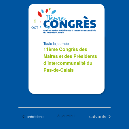
1
OCT
Toute la journée
11ème Congrès des
Maires et des Présidents
d’Intercommunalité du
Pas-de-Calais
Évènements
Aujourd’hui
suivants
Évènements
précédents