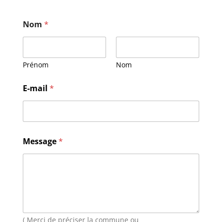
Nom
*
Prénom
Nom
E-mail
*
E
Message
*
-
m
a
i
l
*
*
( Merci de préciser la commune ou