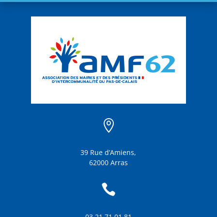

39 Rue d’Amiens,
62000 Arras

03 21 71 01 81