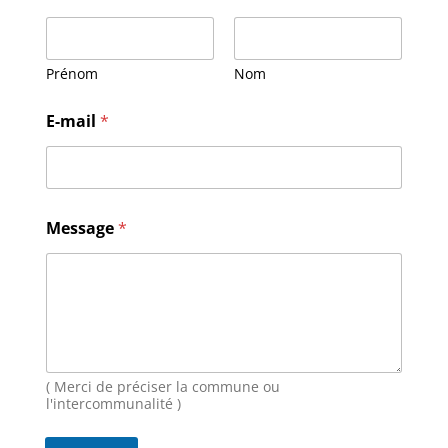
Prénom
Nom
N
E-mail
*
o
m
M
e
s
s
Message
*
a
g
e
E
-
m
a
i
( Merci de préciser la commune ou
l
l'intercommunalité )