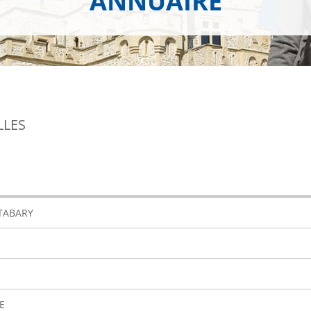
ANNUAIRE
LLES
 TABARY
E