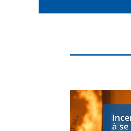
Ince
à se