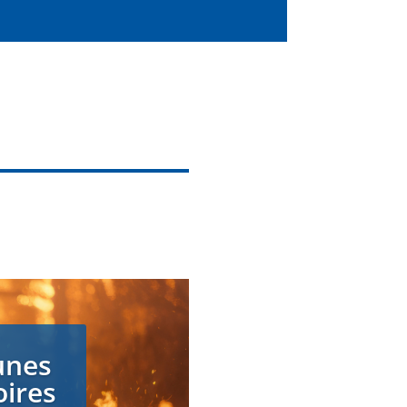
unes
oires