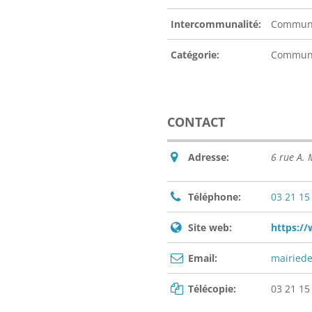
Intercommunalité:
Communa
Catégorie:
Commu
CONTACT
Adresse:
6 rue A.
Téléphone:
03 21 15
Site web:
https://
Email:
mairiede
Télécopie:
03 21 15