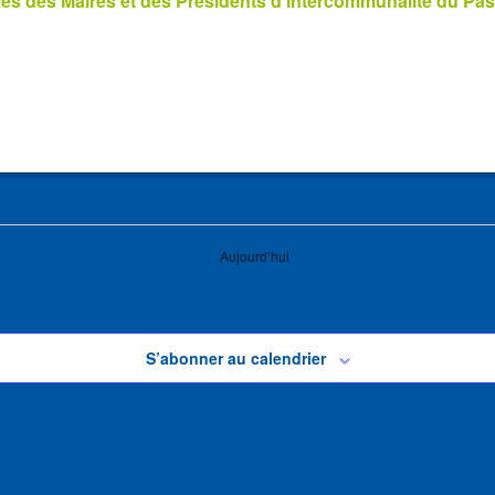
s des Maires et des Présidents d’Intercommunalité du Pas
Aujourd’hui
S’abonner au calendrier