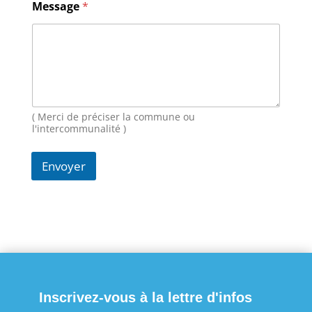
s
Message
*
a
g
e
E
-
m
a
i
( Merci de préciser la commune ou
l
l'intercommunalité )
Envoyer
Inscrivez-vous à la lettre d'infos