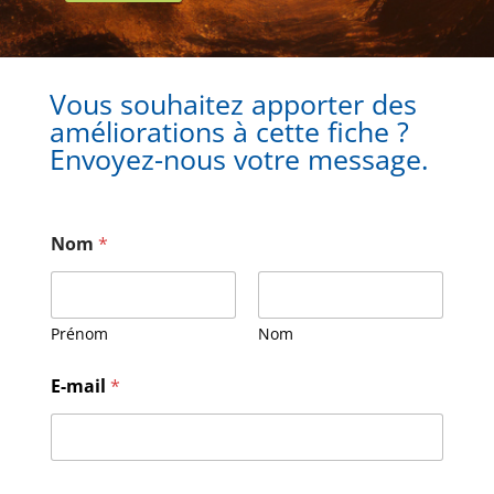
Vous souhaitez apporter des
améliorations à cette fiche ?
Envoyez-nous votre message.
Nom
*
Prénom
Nom
N
E-mail
*
o
m
M
e
s