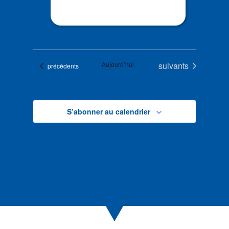
Évènements
Aujourd’hui
suivants
Évènements
précédents
S’abonner au calendrier