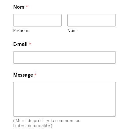
Nom
*
Prénom
Nom
E
E-mail
*
-
m
a
i
l
N
Message
*
o
m
M
e
s
s
a
g
( Merci de préciser la commune ou
e
l'intercommunalité )