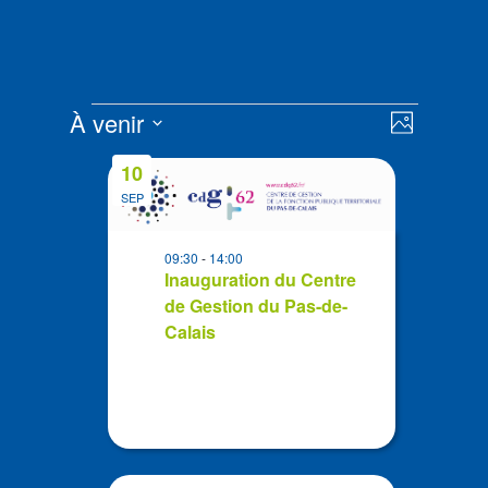
Évènements
Navigat
Navigat
À venir
Photo
de
par
Sélectionnez
vues
List
consult
10
la
Évènem
of
SEP
date
events
in
09:30
-
14:00
Photo
Inauguration du Centre
de Gestion du Pas-de-
View
Calais