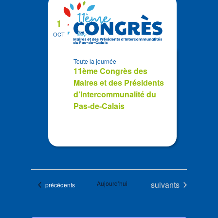
1
OCT
Toute la journée
11ème Congrès des
Maires et des Présidents
d’Intercommunalité du
Pas-de-Calais
Évènements
Aujourd’hui
suivants
Évènements
précédents