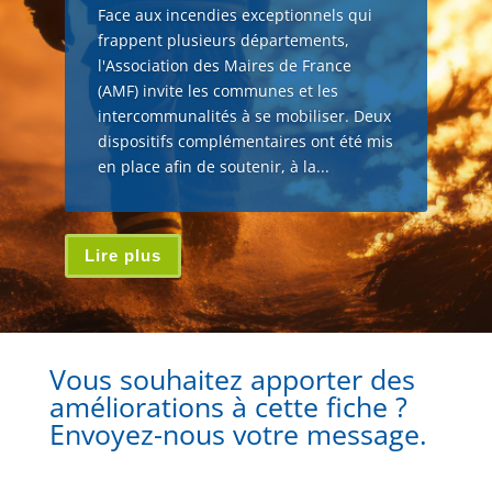
Face aux incendies exceptionnels qui
frappent plusieurs départements,
l'Association des Maires de France
(AMF) invite les communes et les
intercommunalités à se mobiliser. Deux
dispositifs complémentaires ont été mis
en place afin de soutenir, à la...
Lire plus
Vous souhaitez apporter des
améliorations à cette fiche ?
Envoyez-nous votre message.