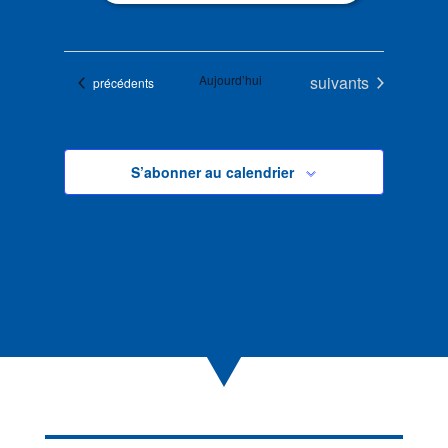
Évènements
Aujourd’hui
suivants
Évènements
précédents
S’abonner au calendrier