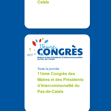
Calais
1
OCT
Toute la journée
11ème Congrès des
Maires et des Présidents
d’Intercommunalité du
Pas-de-Calais