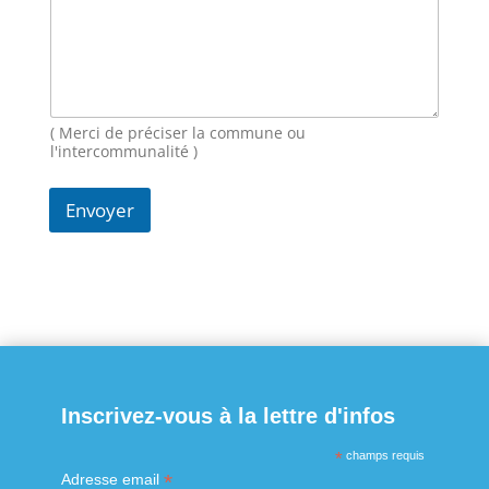
M
e
s
s
a
g
( Merci de préciser la commune ou
e
l'intercommunalité )
Envoyer
Inscrivez-vous à la lettre d'infos
*
champs requis
*
Adresse email