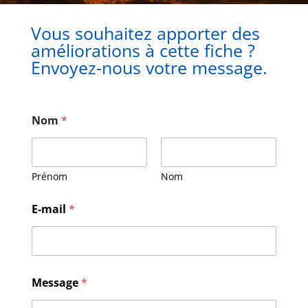
Vous souhaitez apporter des
améliorations à cette fiche ?
Envoyez-nous votre message.
Nom
*
Prénom
Nom
N
E-mail
*
o
m
E
-
m
a
Message
*
i
l