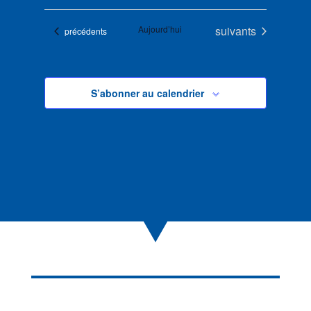
Évènements
Aujourd’hui
suivants
Évènements
précédents
S’abonner au calendrier