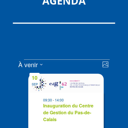
AGENDA
Évènements
Navigat
Navigat
À venir
Photo
de
par
Sélectionnez
vues
List
consult
10
la
Évènem
of
SEP
date
events
in
09:30
-
14:00
Photo
Inauguration du Centre
de Gestion du Pas-de-
View
Calais