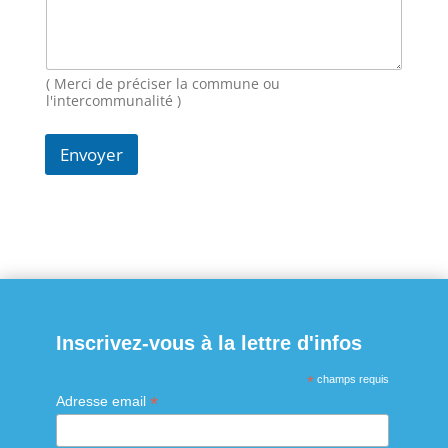
i
l
N
o
( Merci de préciser la commune ou
m
l'intercommunalité )
Envoyer
Inscrivez-vous à la lettre d'infos
*
champs requis
*
Adresse email