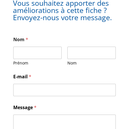
Vous souhaitez apporter des
améliorations à cette fiche ?
Envoyez-nous votre message.
Nom
*
Prénom
Nom
M
E-mail
*
e
s
s
a
g
e
Message
*
E
-
m
a