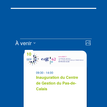
Évènements
Navigat
Navigat
À venir
Photo
de
par
Sélectionnez
vues
List
consult
10
la
Évènem
of
SEP
date
events
in
09:30
-
14:00
Photo
Inauguration du Centre
de Gestion du Pas-de-
View
Calais