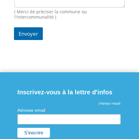
N
o
( Merci de préciser la commune ou
m
l'intercommunalité )
Envoyer
Inscrivez-vous à la lettre d'infos
*
champs requis
*
Adresse email