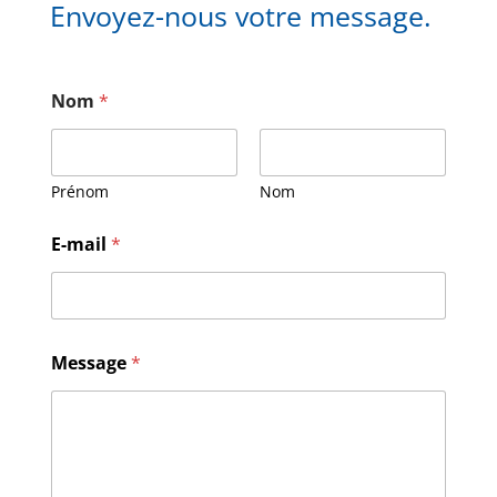
Envoyez-nous votre message.
Nom
*
Prénom
Nom
M
E-mail
*
e
s
s
a
g
e
Message
*
E
-
m
a
i
l