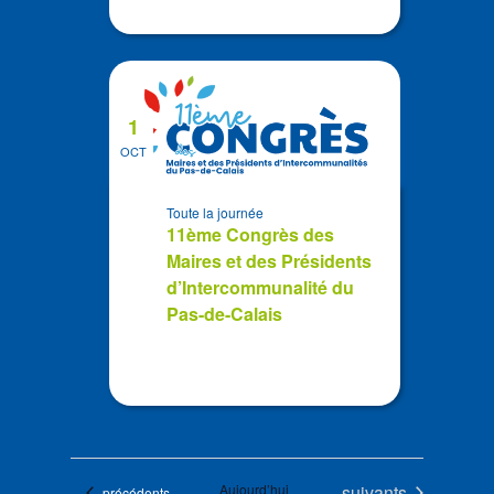
1
OCT
Toute la journée
11ème Congrès des
Maires et des Présidents
d’Intercommunalité du
Pas-de-Calais
Évènements
Aujourd’hui
suivants
Évènements
précédents