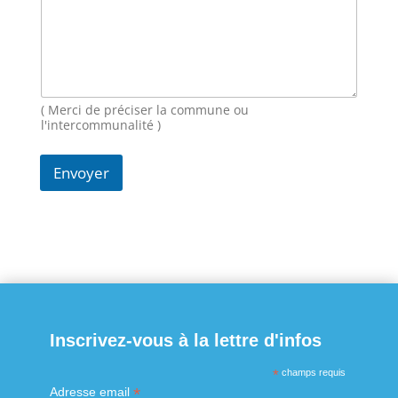
s
a
g
e
N
o
m
( Merci de préciser la commune ou
E
l'intercommunalité )
-
m
Envoyer
a
i
l
Inscrivez-vous à la lettre d'infos
*
champs requis
*
Adresse email