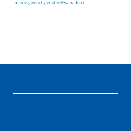
mairie.givenchylenoble@wanadoo.fr