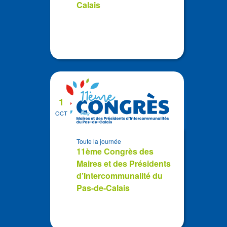
Calais
1
OCT
Toute la journée
11ème Congrès des
Maires et des Présidents
d’Intercommunalité du
Pas-de-Calais