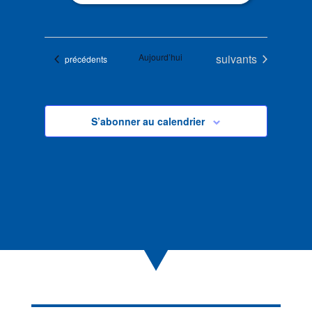
Évènements
Aujourd’hui
suivants
Évènements
précédents
S’abonner au calendrier