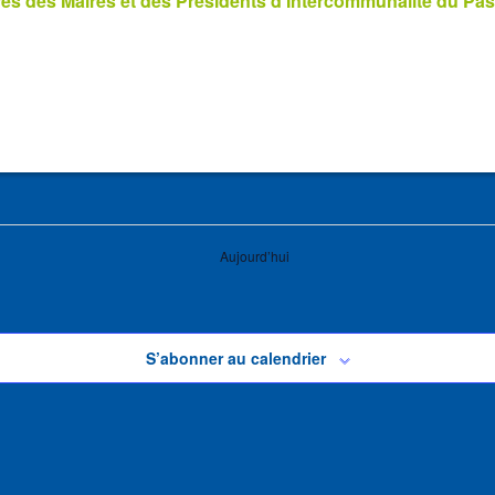
s des Maires et des Présidents d’Intercommunalité du Pas
Aujourd’hui
S’abonner au calendrier