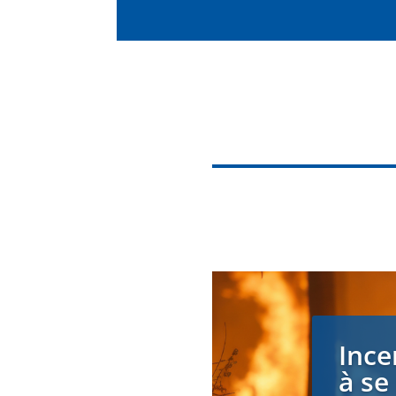
Ince
à se