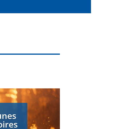
unes
oires