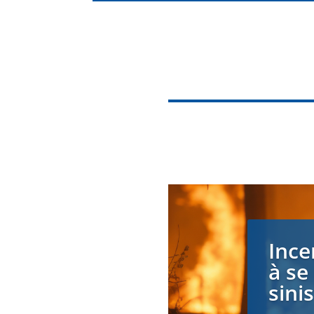
Ince
à se
sini