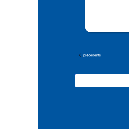
Évènements
précédents