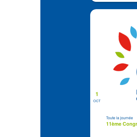
1
OCT
Toute la journée
11ème Congrè