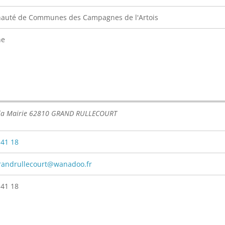
uté de Communes des Campagnes de l'Artois
ne
 la Mairie 62810 GRAND RULLECOURT
 41 18
randrullecourt@wanadoo.fr
 41 18