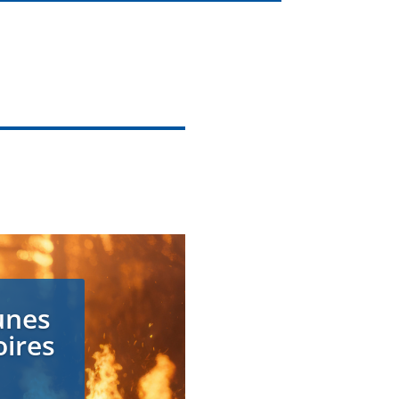
unes
oires