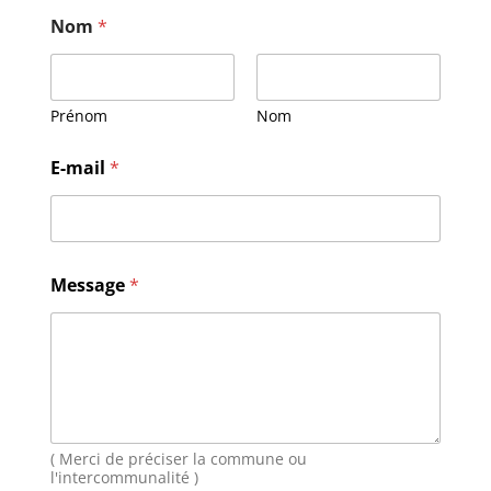
Nom
*
Prénom
Nom
N
E-mail
*
o
m
M
e
s
s
Message
*
a
g
e
E
-
m
a
i
( Merci de préciser la commune ou
l
l'intercommunalité )