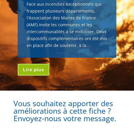
Face aux incendies exceptionnels qui
frappent plusieurs départements,
l'Association des Maires de France
(AMF) invite les communes et les
intercommunalités à se mobiliser. Deux
dispositifs complémentaires ont été mis
en place afin de soutenir, à la...
Lire plus
Vous souhaitez apporter des
améliorations à cette fiche ?
Envoyez-nous votre message.