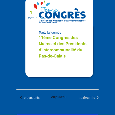
1
OCT
Toute la journée
11ème Congrès des
Maires et des Présidents
d’Intercommunalité du
Pas-de-Calais
Évènements
Aujourd’hui
suivants
Évènements
précédents