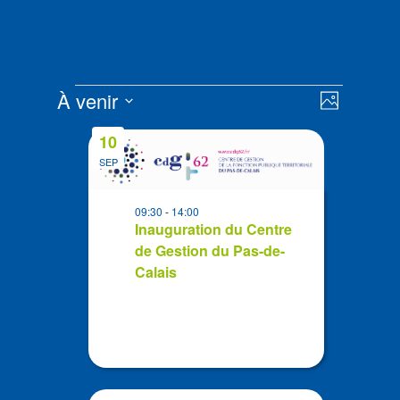
Évènements
Navigat
Navigat
À venir
Photo
de
par
Sélectionnez
vues
List
consult
10
la
Évènem
of
SEP
date
events
in
09:30
-
14:00
Photo
Inauguration du Centre
de Gestion du Pas-de-
View
Calais