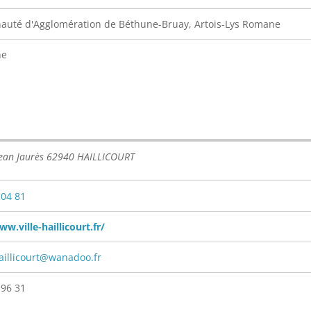
uté d'Agglomération de Béthune-Bruay, Artois-Lys Romane
ne
 Jean Jaurès 62940 HAILLICOURT
 04 81
ww.ville-haillicourt.fr/
aillicourt@wanadoo.fr
 96 31