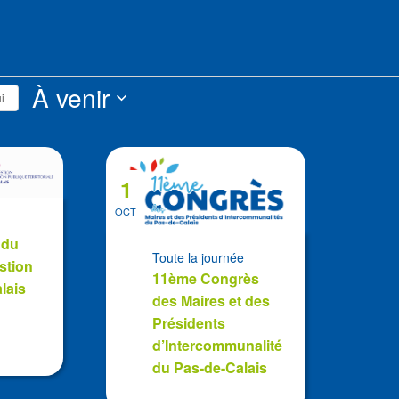
s
À venir
i
Sélectionnez
la
date
1
OCT
 du
Toute la journée
stion
11ème Congrès
lais
des Maires et des
Présidents
d’Intercommunalité
du Pas-de-Calais