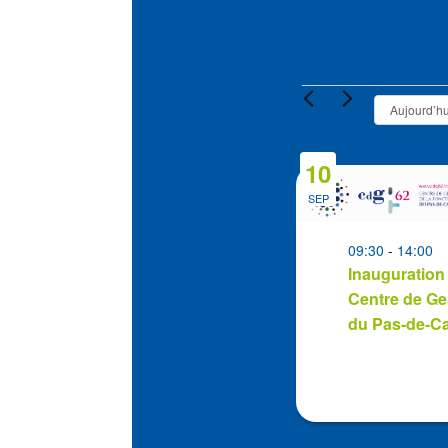
Évènement
Aujourd’hu
10
List
of
SEP
events
in
09:30
-
14:00
Inauguration
Photo
Centre de Ge
View
du Pas-de-Ca