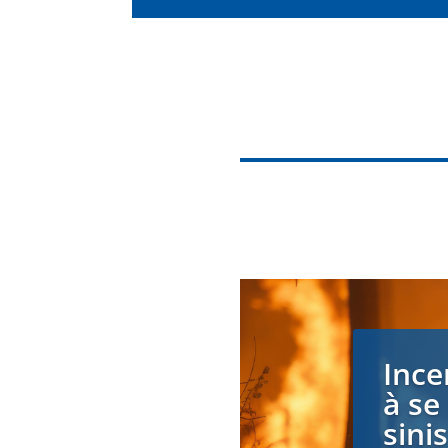
Ince
à se
sini