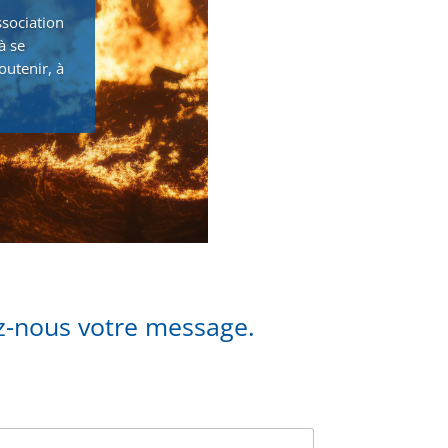
ssociation
à se
outenir, à
ez-nous votre message.