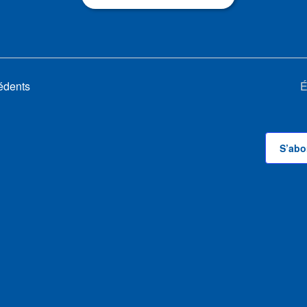
édents
É
S’abo