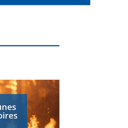
unes
oires