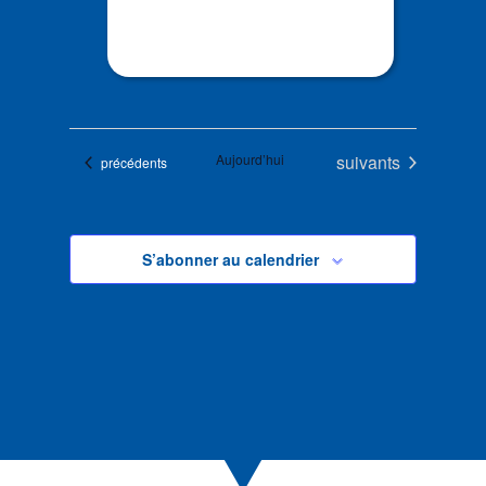
Évènements
Aujourd’hui
suivants
Évènements
précédents
S’abonner au calendrier