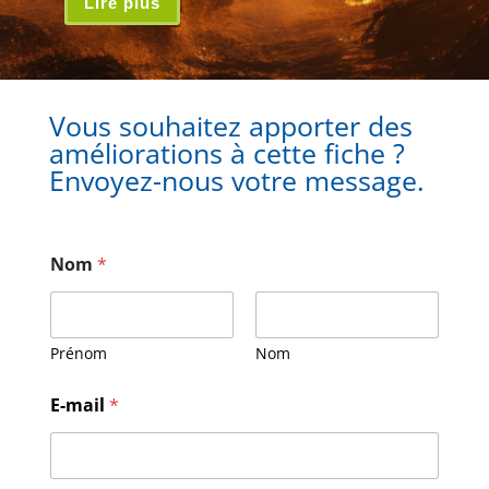
Lire plus
Vous souhaitez apporter des
améliorations à cette fiche ?
Envoyez-nous votre message.
Nom
*
Prénom
Nom
M
E-mail
*
e
s
s
a