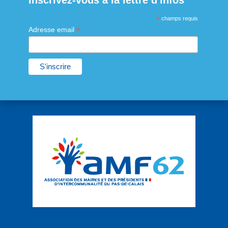
Inscrivez-vous à la lettre d'infos
*
champs requis
*
Adresse email