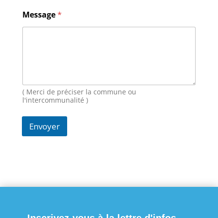
g
e
Message
*
E
-
m
a
i
l
N
o
( Merci de préciser la commune ou
m
l'intercommunalité )
Envoyer