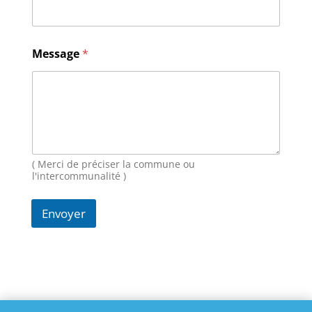
a
i
l
M
Message
*
e
s
s
a
g
e
N
o
( Merci de préciser la commune ou
m
l'intercommunalité )
Envoyer