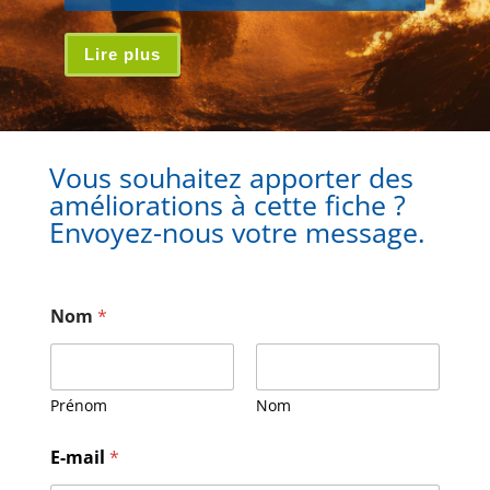
Lire plus
Vous souhaitez apporter des
améliorations à cette fiche ?
Envoyez-nous votre message.
Nom
*
Prénom
Nom
E
E-mail
*
-
m