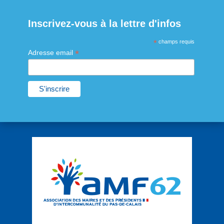
Inscrivez-vous à la lettre d'infos
*
champs requis
*
Adresse email