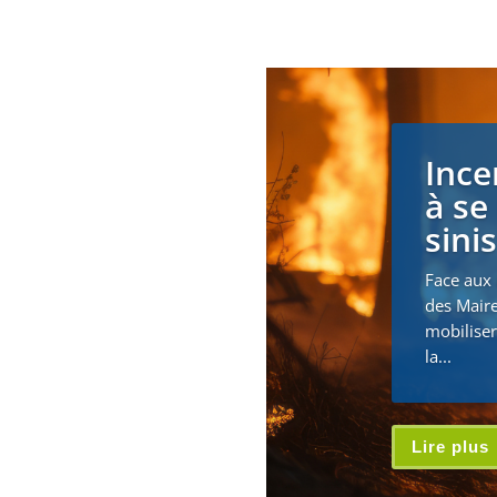
Ince
à se
sini
Face aux 
des Maire
mobiliser
la...
Lire plus