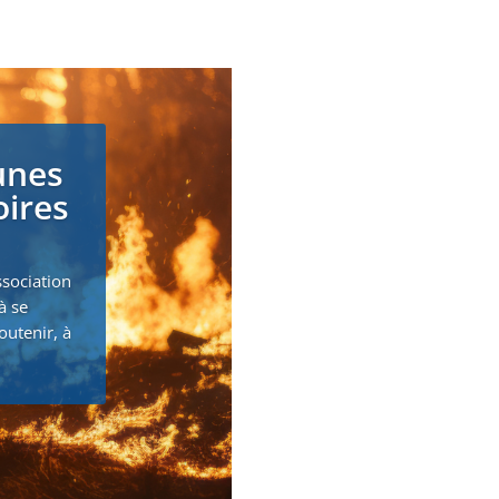
unes
oires
ssociation
à se
outenir, à