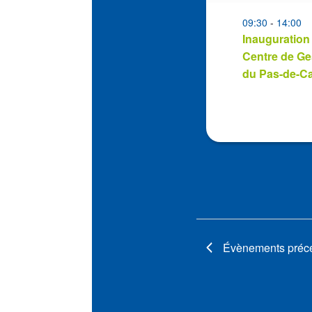
events
in
09:30
-
14:00
Inauguration
Photo
Centre de Ge
View
du Pas-de-Ca
Évènements
préc