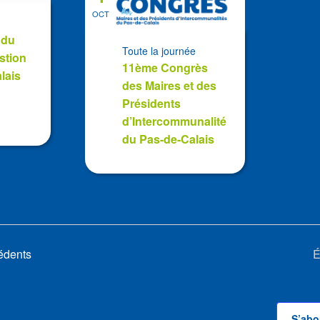
OCT
 du
Toute la journée
stion
11ème Congrès
lais
des Maires et des
Présidents
d’Intercommunalité
du Pas-de-Calais
édents
É
S’abo