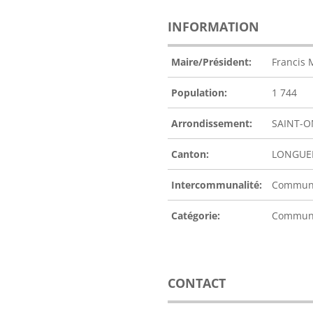
INFORMATION
Maire/Président:
Francis
Population:
1 744
Arrondissement:
SAINT-
Canton:
LONGUE
Intercommunalité:
Communa
Catégorie:
Commu
CONTACT