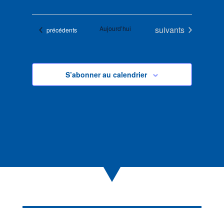
Évènements
Aujourd’hui
suivants
Évènements
précédents
S’abonner au calendrier