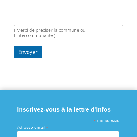
i
l
M
e
s
s
( Merci de préciser la commune ou
a
l'intercommunalité )
g
e
Envoyer
N
o
m
Inscrivez-vous à la lettre d'infos
*
champs requis
*
Adresse email