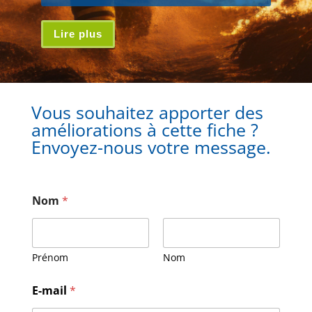
Lire plus
Vous souhaitez apporter des
améliorations à cette fiche ?
Envoyez-nous votre message.
Nom
*
Prénom
Nom
E
E-mail
*
-
m