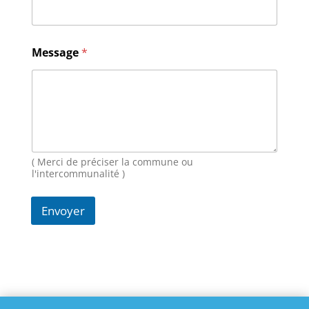
a
i
l
N
Message
*
o
m
M
e
s
s
a
g
( Merci de préciser la commune ou
e
l'intercommunalité )
Envoyer