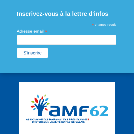
Inscrivez-vous à la lettre d'infos
*
champs requis
*
Adresse email