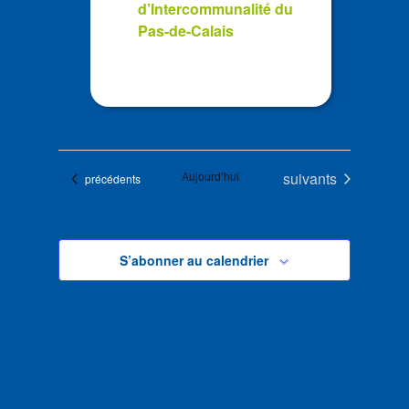
d’Intercommunalité du
Pas-de-Calais
Évènements
Aujourd’hui
suivants
Évènements
précédents
S’abonner au calendrier