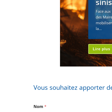
sini
Face aux 
des Maire
mobiliser
la...
Lire plus
Vous souhaitez apporter de
Nom
*