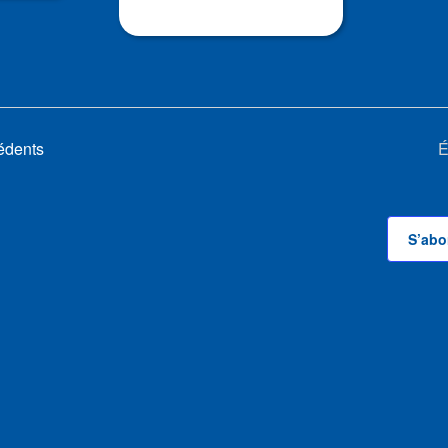
édents
É
S’abo