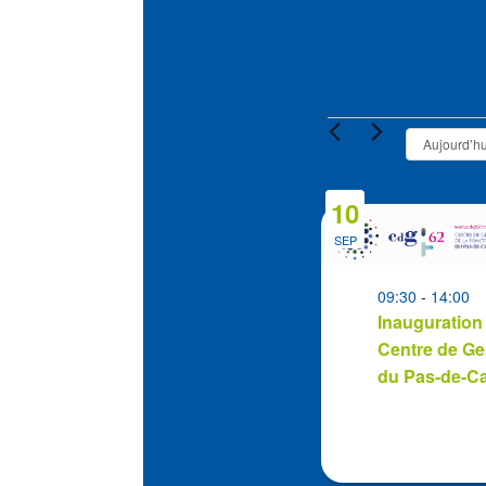
Évènement
Aujourd’hu
10
List
of
SEP
events
in
09:30
-
14:00
Inauguration
Photo
Centre de Ge
View
du Pas-de-Ca