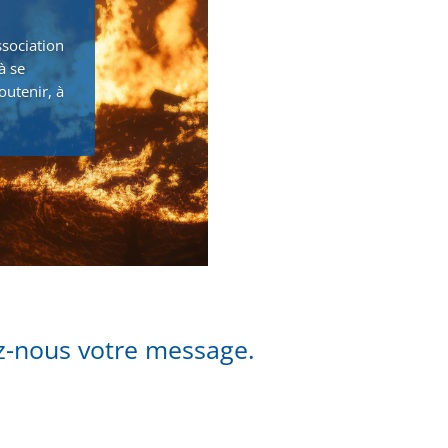
ssociation
à se
outenir, à
ez-nous votre message.