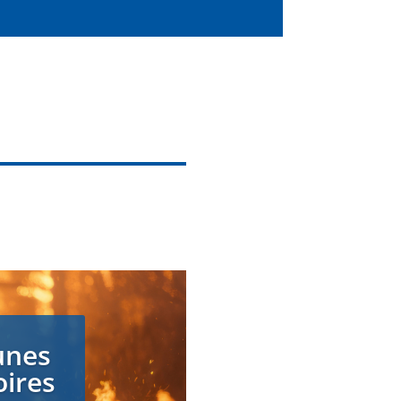
unes
oires