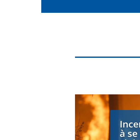
Ince
à se