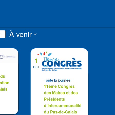
s
À venir
i
Sélectionnez
la
date
1
OCT
 du
Toute la journée
stion
11ème Congrès
lais
des Maires et des
Présidents
d’Intercommunalité
du Pas-de-Calais