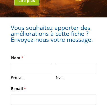
Lire plus
Vous souhaitez apporter des
améliorations à cette fiche ?
Envoyez-nous votre message.
Nom
*
Prénom
Nom
N
E-mail
*
o
m
E
-