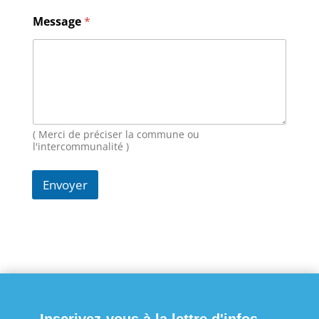
m
a
Message
*
i
l
M
e
s
s
a
g
( Merci de préciser la commune ou
e
l'intercommunalité )
Envoyer