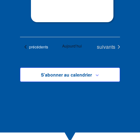
Évènements
Aujourd’hui
suivants
Évènements
précédents
S’abonner au calendrier