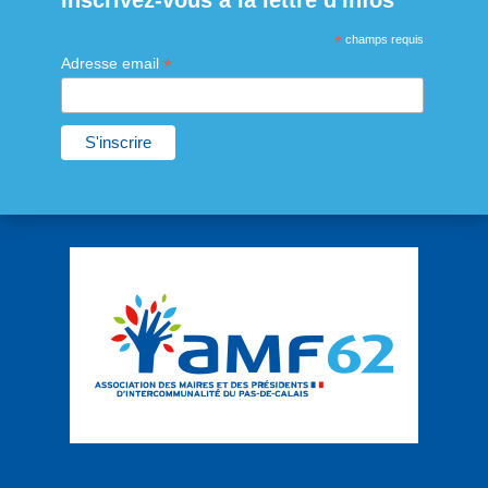
Inscrivez-vous à la lettre d'infos
*
champs requis
*
Adresse email