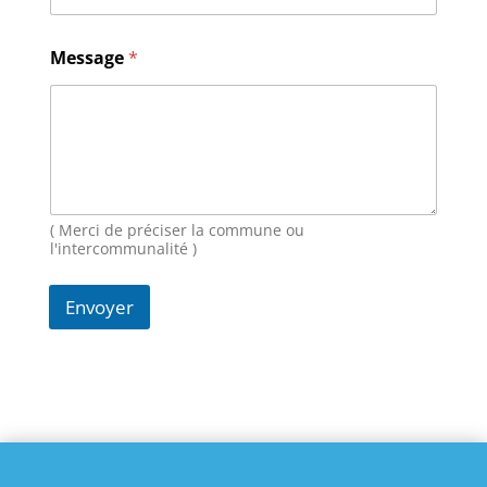
-
m
a
Message
*
i
l
N
o
m
( Merci de préciser la commune ou
l'intercommunalité )
Envoyer