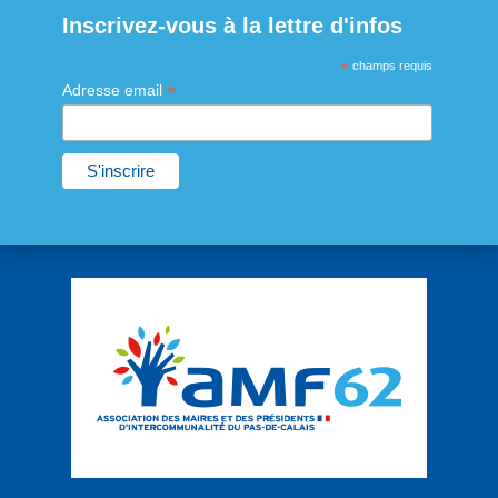
Inscrivez-vous à la lettre d'infos
*
champs requis
*
Adresse email