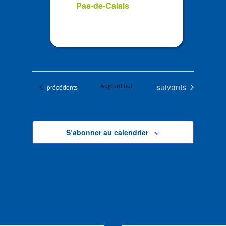
Pas-de-Calais
Évènements
Aujourd’hui
suivants
Évènements
précédents
S’abonner au calendrier