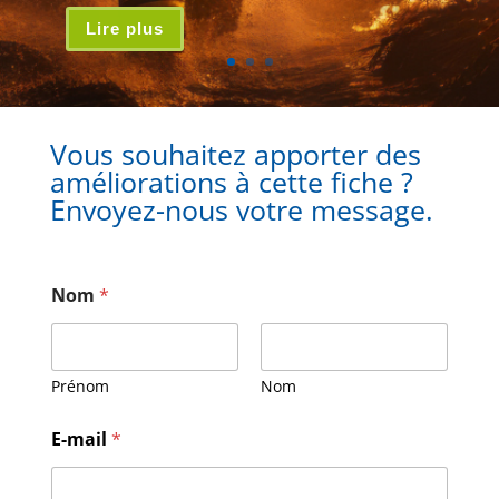
Lire plus
Vous souhaitez apporter des
améliorations à cette fiche ?
Envoyez-nous votre message.
Nom
*
Prénom
Nom
N
E-mail
*
o
m
E