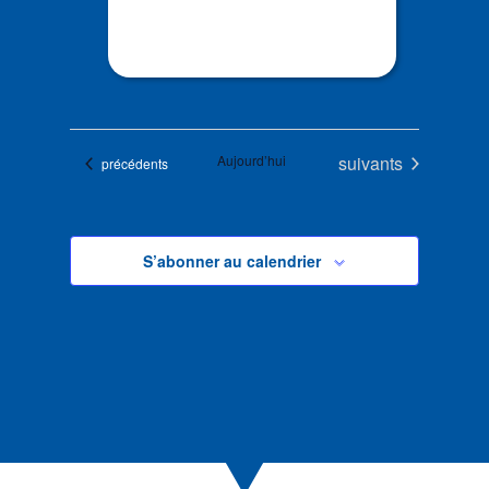
Évènements
Aujourd’hui
suivants
Évènements
précédents
S’abonner au calendrier