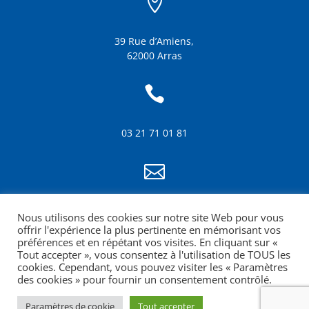

39 Rue d’Amiens,
62000 Arras

03 21 71 01 81

info@amf62.fr
Nous utilisons des cookies sur notre site Web pour vous
mentions légales
offrir l'expérience la plus pertinente en mémorisant vos
préférences et en répétant vos visites. En cliquant sur «
Tout accepter », vous consentez à l'utilisation de TOUS les
cookies. Cependant, vous pouvez visiter les « Paramètres
des cookies » pour fournir un consentement contrôlé.
Paramètres de cookie
Tout accepter
Site web réalisé par la Croquante agence de