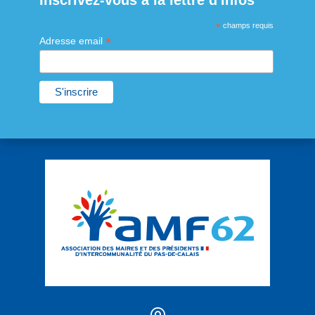
Inscrivez-vous à la lettre d'infos
*
champs requis
*
Adresse email