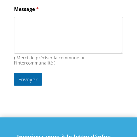
E
Message
*
-
m
a
i
l
M
e
s
s
( Merci de préciser la commune ou
a
l'intercommunalité )
g
e
Envoyer
*