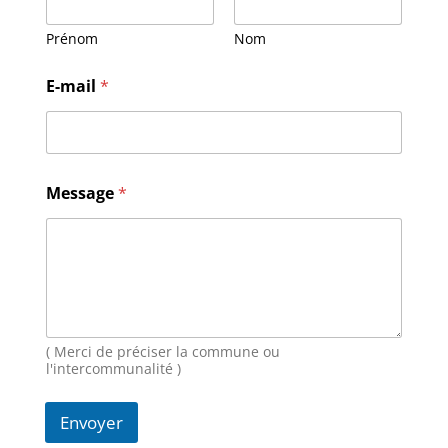
Prénom
Nom
N
E-mail
*
o
m
E
-
m
a
Message
*
i
l
N
o
m
( Merci de préciser la commune ou
l'intercommunalité )
Envoyer