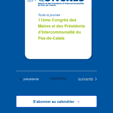
OCT
Toute la journée
11ème Congrès des
Maires et des Présidents
d’Intercommunalité du
Pas-de-Calais
Évènements
Aujourd’hui
suivants
Évènements
précédents
S’abonner au calendrier