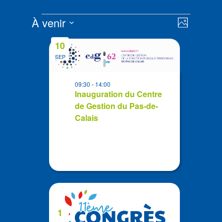
Évènements
Navigat
Navigat
À venir
Photo
de
par
Sélectionnez
vues
List
consult
10
la
Évènem
of
SEP
date
events
in
09:30
-
14:00
Photo
Inauguration du Centre
de Gestion du Pas-de-
View
Calais
1