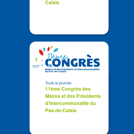
Calais
1
OCT
Toute la journée
11ème Congrès des
Maires et des Présidents
d’Intercommunalité du
Pas-de-Calais